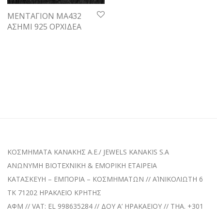
ΜΕΝΤΑΓΙΟΝ ΜΑ432
ΑΣΗΜΙ 925 ΟΡΧΙΔΕΑ
ΚΟΣΜΗΜΑΤΑ KANAKHΣ A.E./ JEWELS KANAKIS S.A
ANΩΝΥΜΗ BIOTEXNIKH & EMOPIKH ETAIPEIA
ΚΑΤΑΣΚΕΥΗ – ΕΜΠΟΡΙΑ – ΚΟΣΜΗΜΑΤΩΝ // ΑΊΝΙΚΟΛΙΩΤΗ 6
TK 71202 ΗΡΑΚΛΕΙΟ ΚΡΗΤΗΣ
ΑΦΜ // VAT: EL 998635284 // ΔΟΥ A’ HPAKAEIOY // THA. +301