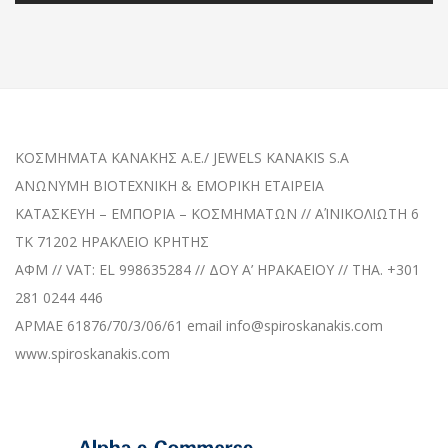
ΚΟΣΜΗΜΑΤΑ KANAKHΣ A.E./ JEWELS KANAKIS S.A
ANΩΝΥΜΗ BIOTEXNIKH & EMOPIKH ETAIPEIA
ΚΑΤΑΣΚΕΥΗ – ΕΜΠΟΡΙΑ – ΚΟΣΜΗΜΑΤΩΝ // ΑΊΝΙΚΟΛΙΩΤΗ 6
TK 71202 ΗΡΑΚΛΕΙΟ ΚΡΗΤΗΣ
ΑΦΜ // VAT: EL 998635284 // ΔΟΥ A’ HPAKAEIOY // THA. +301
281 0244 446
ΑΡΜΑΕ 61876/70/3/06/61 email info@spiroskanakis.com
www.spiroskanakis.com