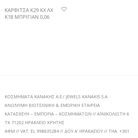
ΚΑΡΦΙΤΣΑ Κ29 ΚΧ ΛΧ
Κ18 ΜΠΡΙΓΙΑΝ 0,06
ΚΟΣΜΗΜΑΤΑ KANAKHΣ A.E./ JEWELS KANAKIS S.A
ANΩΝΥΜΗ BIOTEXNIKH & EMOPIKH ETAIPEIA
ΚΑΤΑΣΚΕΥΗ – ΕΜΠΟΡΙΑ – ΚΟΣΜΗΜΑΤΩΝ // ΑΊΝΙΚΟΛΙΩΤΗ 6
TK 71202 ΗΡΑΚΛΕΙΟ ΚΡΗΤΗΣ
ΑΦΜ // VAT: EL 998635284 // ΔΟΥ A’ HPAKAEIOY // THA. +301